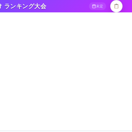
け ランキング大会
未定
大会情